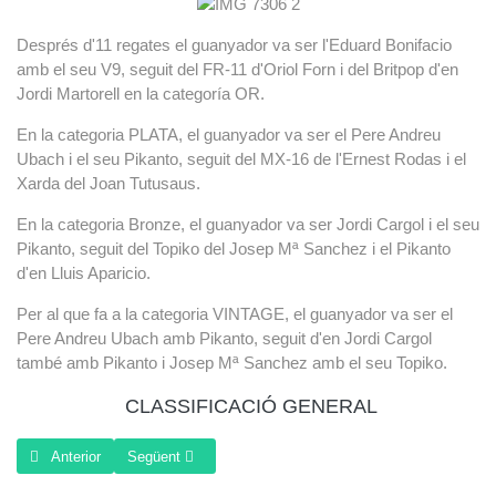
Després d'11 regates el guanyador va ser l'Eduard Bonifacio
amb el seu V9, seguit del FR-11 d'Oriol Forn i del Britpop d'en
Jordi Martorell en la categoría OR.
En la categoria PLATA, el guanyador va ser el Pere Andreu
Ubach i el seu Pikanto, seguit del MX-16 de l'Ernest Rodas i el
Xarda del Joan Tutusaus.
En la categoria Bronze, el guanyador va ser Jordi Cargol i el seu
Pikanto, seguit del Topiko del Josep Mª Sanchez i el Pikanto
d'en Lluis Aparicio.
Per al que fa a la categoria VINTAGE, el guanyador va ser el
Pere Andreu Ubach amb Pikanto, seguit d'en Jordi Cargol
també amb Pikanto i Josep Mª Sanchez amb el seu Topiko.
CLASSIFICACIÓ GENERAL
Article anterior: IV Trofeu Tardor
Article següent: IV T. Falconera Memorial XAVI H.
Anterior
Següent