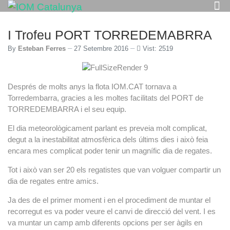
I Trofeu PORT TORREDEMABRRA
By
Esteban Ferres
27 Setembre 2016
Vist: 2519
Després de molts anys la flota IOM.CAT tornava a
Torredembarra, gracies a les moltes facilitats del PORT de
TORREDEMBARRA i el seu equip.
El dia meteorològicament parlant es preveia molt complicat,
degut a la inestabilitat atmosfèrica dels últims dies i això feia
encara mes complicat poder tenir un magnífic dia de regates.
Tot i això van ser 20 els regatistes que van volguer compartir un
dia de regates entre amics.
Ja des de el primer moment i en el procediment de muntar el
recorregut es va poder veure el canvi de direcció del vent. I es
va muntar un camp amb diferents opcions per ser àgils en