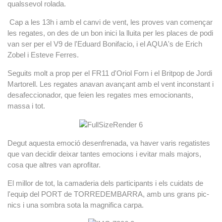
qualssevol rolada.
Cap a les 13h i amb el canvi de vent, les proves van començar
les regates, on des de un bon inici la lluita per les places de podi
van ser per el V9 de l'Eduard Bonifacio, i el AQUA's de Erich
Zobel i Esteve Ferres.
Seguits molt a prop per el FR11 d'Oriol Forn i el Britpop de Jordi
Martorell. Les regates anavan avançant amb el vent inconstant i
desafeccionador, que feien les regates mes emocionants,
massa i tot.
Degut aquesta emoció desenfrenada, va haver varis regatistes
que van decidir deixar tantes emocions i evitar mals majors,
cosa que altres van aprofitar.
El millor de tot, la camaderia dels participants i els cuidats de
l'equip del PORT de TORREDEMBARRA, amb uns grans pic-
nics i una sombra sota la magnifica carpa.