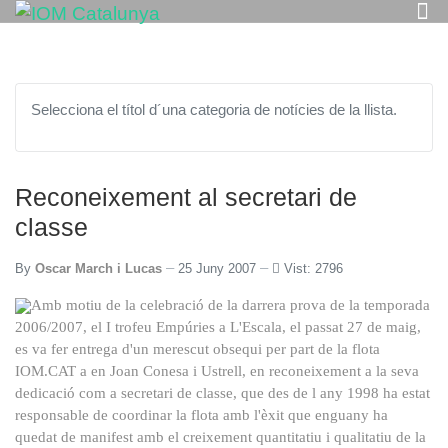
Selecciona el títol d´una categoria de notícies de la llista.
Reconeixement al secretari de
classe
By
Oscar March i Lucas
25 Juny 2007
Vist: 2796
Amb motiu de la celebració de la
darrera prova
de la temporada
2006/2007, el
I trofeu Empúries
a L'Escala,
el passat 27 de maig,
es va fer entrega d'un merescut obsequi per part de la flota
IOM.CAT a en Joan Conesa i Ustrell, en reconeixement a la seva
dedicació
com a secretari de classe
, que des de l any 1998
ha estat
responsable de coordinar la flota
amb l'èxit
que enguany ha
quedat de manifest amb el creixement quantitatiu i qualitatiu de la