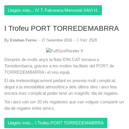
Llegeix més... IV T. Falconera Memorial XAVI H.
I Trofeu PORT TORREDEMABRRA
By
Esteban Ferres
27 Setembre 2016
Vist: 2520
Després de molts anys la flota IOM.CAT tornava a
Torredembarra, gracies a les moltes facilitats del PORT de
TORREDEMBARRA i el seu equip.
El dia meteorològicament parlant es preveia molt complicat,
degut a la inestabilitat atmosfèrica dels últims dies i això feia
encara mes complicat poder tenir un magnífic dia de regates.
Tot i això van ser 20 els regatistes que van volguer compartir un
dia de regates entre amics.
Llegeix més... I Trofeu PORT TORREDEMABRRA