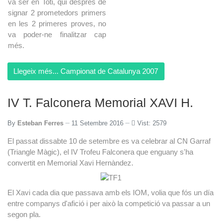
va ser en Toti, qui després de
signar 2 prometedors primers
en les 2 primeres proves, no
va poder-ne finalitzar cap
més.
Llegeix més... Campionat de Catalunya 2007
IV T. Falconera Memorial XAVI H.
By
Esteban Ferres
11 Setembre 2016
Vist: 2579
El passat dissabte 10 de setembre es va celebrar al CN Garraf
(Triangle Màgic), el IV Trofeu Falconera que enguany s'ha
convertit en Memorial Xavi Hernàndez.
El Xavi cada dia que passava amb els IOM, volia que fós un día
entre companys d'afició i per això la competició va passar a un
segon pla.