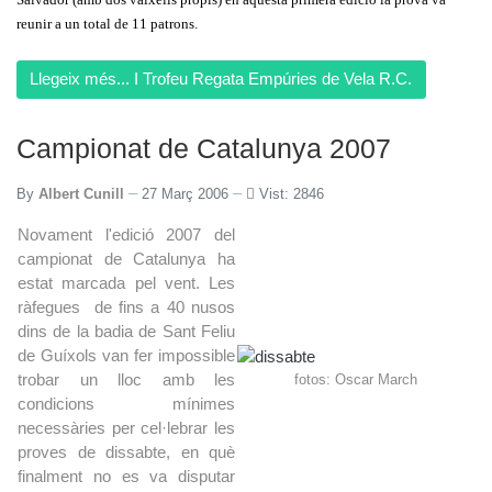
reunir a un total de 11 patrons.
Llegeix més... I Trofeu Regata Empúries de Vela R.C.
Campionat de Catalunya 2007
By
Albert Cunill
27 Març 2006
Vist: 2846
Novament l'edició 2007 del
campionat de Catalunya ha
estat marcada pel vent. Les
ràfegues de fins a 40 nusos
dins de la badia de Sant Feliu
de Guíxols van fer impossible
trobar un lloc amb les
fotos: Oscar March
condicions mínimes
necessàries per cel·lebrar les
proves de dissabte, en què
finalment no es va disputar