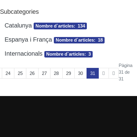
Subcategories
Catalunya
Nombre d`articles: 134
Espanya i França
Nombre d`articles: 18
Internacionals
Nombre d`articles: 3
Pàgina
31 de
24
25
26
27
28
29
30
31
31