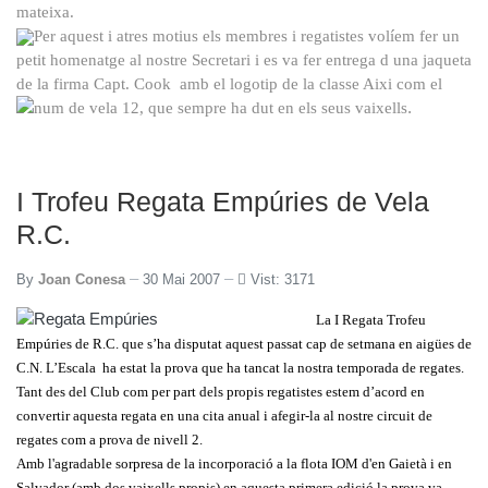
mateixa.
Per aquest i
atres motius els membres i regatistes volíem fer un
petit homenatge al nostre Secretari i es va fer entrega d una jaqueta
de la firma Capt. Cook
amb el logotip de la classe Aixi com el
.
num de vela 12, que sempre ha dut en els seus vaixells
I Trofeu Regata Empúries de Vela
R.C.
By
Joan Conesa
30 Mai 2007
Vist: 3171
La I Regata Trofeu
Empúries de R.C. que s’ha disputat aquest passat cap de setmana en aigües de
C.N. L’Escala
ha estat la prova que ha tancat la nostra temporada de regates.
Tant des del Club com per part dels propis regatistes estem d’acord en
convertir aquesta regata en una cita anual i afegir-la al nostre circuit de
regates com a prova de nivell 2.
Amb l'agradable sorpresa de la incorporació a la flota IOM d'en Gaietà i en
Salvador (amb dos vaixells propis)
en aquesta primera edició la prova va